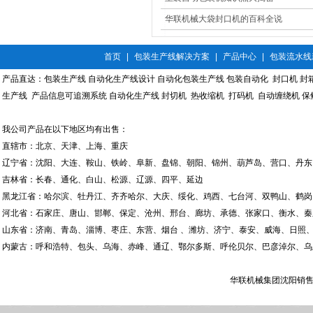
华联机械大袋封口机的百科全说
首页
|
包装生产线解决方案
|
产品中心
|
包装流水线
产品直达：
包装生产线
自动化生产线设计
自动化包装生产线
包装自动化
封口机
封
生产线
产品信息可追溯系统
自动化生产线
封切机
热收缩机
打码机
自动缠绕机
保
我公司产品在以下地区均有出售：
直辖市：北京、天津、上海、重庆
辽宁省：沈阳、大连、鞍山、铁岭、阜新、盘锦、朝阳、锦州、葫芦岛、营口、丹东
吉林省：长春、通化、白山、松源、辽源、四平、延边
黑龙江省：哈尔滨、牡丹江、齐齐哈尔、大庆、绥化、鸡西、七台河、双鸭山、鹤岗
河北省：石家庄、唐山、邯郸、保定、沧州、邢台、廊坊、承德、张家口、衡水、秦
山东省：济南、青岛、淄博、枣庄、东营、烟台 、潍坊、济宁、泰安、威海、日照、
内蒙古：呼和浩特、包头、乌海、赤峰、通辽、鄂尔多斯、呼伦贝尔、巴彦淖尔、乌
华联机械集团沈阳销售有限公