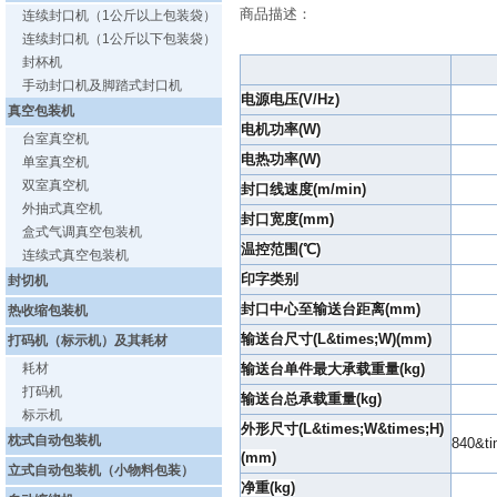
商品描述：
连续封口机（1公斤以上包装袋）
连续封口机（1公斤以下包装袋）
封杯机
手动封口机及脚踏式封口机
电源电压(V/Hz)
真空包装机
电机功率(W)
台室真空机
电热功率(W)
单室真空机
双室真空机
封口线速度(m/min)
外抽式真空机
封口宽度(mm)
盒式气调真空包装机
温控范围(℃)
连续式真空包装机
印字类别
封切机
封口中心至输送台距离(mm)
热收缩包装机
输送台尺寸(L&times;W)(mm)
打码机（标示机）及其耗材
耗材
输送台单件最大承载重量(kg)
打码机
输送台总承载重量(kg)
标示机
外形尺寸(L&times;W&times;H)
枕式自动包装机
840&ti
(mm)
立式自动包装机（小物料包装）
净重(kg)