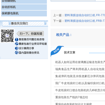
自动缠绕机
自动折纸机
保鲜膜包装机
上一篇：
塑料薄膜连续自动封口机 FR-77
下一篇：
塑料薄膜连续自动封口机 FRB-77
微信关注我们
相关产品：
技术文章
机器人如何运用在玻璃搬运输送包装生
瑞典食品生产商利用机器人自动化包装
现高效改造
集成弹药包装流水线使豪厄尔弹药包装
更安全
我厂牛皮纸袋封口机以及编织袋封口机
果大展示
牛皮纸袋封口缝合包装机的几种机型介
重袋包装生产线的7项总结
重袋自动包装机知识点大揭密