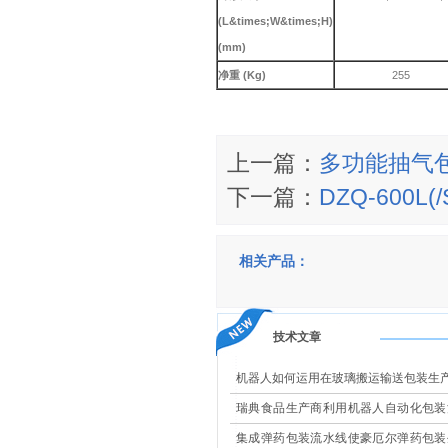
(L&times;W&times;H)
(mm)
净重 (Kg)
255
上一篇：
多功能抽气包
下一篇：
DZQ-600
相关产品：
技术文章
机器人如何运用在玻璃搬运输送包装生
瑞典食品生产商利用机器人自动化包装
现高效改造
集成弹药包装流水线使豪厄尔弹药包装