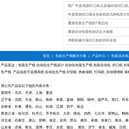
更安全
我厂牛皮纸袋封口机以及编织袋封口机
果大展示
牛皮纸袋封口缝合包装机的几种机型介
重袋包装生产线的7项总结
重袋自动包装机知识点大揭密
华联机械大袋封口机的百科全说
首页
|
包装生产线解决方案
|
产品中心
|
包装流水线
产品直达：
包装生产线
自动化生产线设计
自动化包装生产线
包装自动化
封口机
封
生产线
产品信息可追溯系统
自动化生产线
封切机
热收缩机
打码机
自动缠绕机
保
我公司产品在以下地区均有出售：
直辖市：北京、天津、上海、重庆
辽宁省：沈阳、大连、鞍山、铁岭、阜新、盘锦、朝阳、锦州、葫芦岛、营口、丹东
吉林省：长春、通化、白山、松源、辽源、四平、延边
黑龙江省：哈尔滨、牡丹江、齐齐哈尔、大庆、绥化、鸡西、七台河、双鸭山、鹤岗
河北省：石家庄、唐山、邯郸、保定、沧州、邢台、廊坊、承德、张家口、衡水、秦
山东省：济南、青岛、淄博、枣庄、东营、烟台 、潍坊、济宁、泰安、威海、日照、