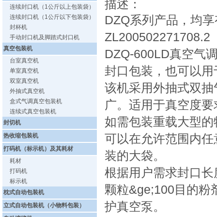
描述：
连续封口机（1公斤以上包装袋）
DZQ系列产品，均
连续封口机（1公斤以下包装袋）
封杯机
ZL200502271708.2
手动封口机及脚踏式封口机
真空包装机
DZQ-600LD真
台室真空机
封口包装，也可以用
单室真空机
双室真空机
该机采用外抽式双抽
外抽式真空机
盒式气调真空包装机
广。适用于真空度要
连续式真空包装机
如需包装重载大型的物
封切机
可以在允许范围内任
热收缩包装机
打码机（标示机）及其耗材
装的大袋。
耗材
根据用户需求封口长度
打码机
标示机
颗粒&ge;100目
枕式自动包装机
护真空泵。
立式自动包装机（小物料包装）