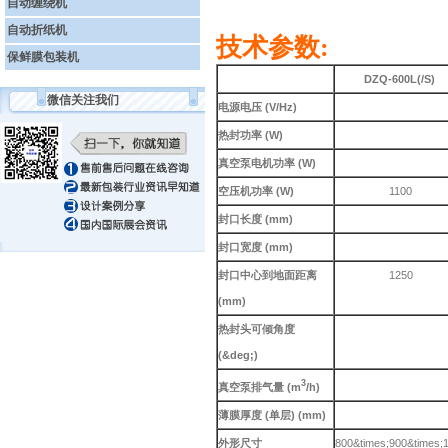
自动缠绕机
自动折纸机
技术参数
:
保鲜膜包装机
DZQ-600L(/S)
微信关注我们
电源电压 (V/Hz)
热封功率 (W)
真空泵电机功率 (W)
空压机功率 (W)
1100
封口长度 (mm)
封口宽度 (mm)
封口中心到地面距离
1250
(mm)
热封头可倾角度
(&deg;)
3
真空泵排气量 (m
/h)
薄膜厚度 (单层) (mm)
外形尺寸
800&times;900&times;