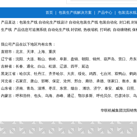
首页
|
包装生产线解决方案
|
产品中心
|
包装流水线
产品直达：
包装生产线
自动化生产线设计
自动化包装生产线
包装自动化
封口机
封
生产线
产品信息可追溯系统
自动化生产线
封切机
热收缩机
打码机
自动缠绕机
保
我公司产品在以下地区均有出售：
直辖市：北京、天津、上海、重庆
辽宁省：沈阳、大连、鞍山、铁岭、阜新、盘锦、朝阳、锦州、葫芦岛、营口、丹东
吉林省：长春、通化、白山、松源、辽源、四平、延边
黑龙江省：哈尔滨、牡丹江、齐齐哈尔、大庆、绥化、鸡西、七台河、双鸭山、鹤岗
河北省：石家庄、唐山、邯郸、保定、沧州、邢台、廊坊、承德、张家口、衡水、秦
山东省：济南、青岛、淄博、枣庄、东营、烟台 、潍坊、济宁、泰安、威海、日照、
内蒙古：呼和浩特、包头、乌海、赤峰、通辽、鄂尔多斯、呼伦贝尔、巴彦淖尔、乌
华联机械集团沈阳销售有限公