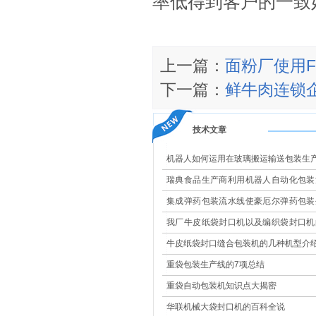
率低得到客户的一致
上一篇：
面粉厂使用F
下一篇：
鲜牛肉连锁
技术文章
机器人如何运用在玻璃搬运输送包装生
瑞典食品生产商利用机器人自动化包装
现高效改造
集成弹药包装流水线使豪厄尔弹药包装
更安全
我厂牛皮纸袋封口机以及编织袋封口机
果大展示
牛皮纸袋封口缝合包装机的几种机型介
重袋包装生产线的7项总结
重袋自动包装机知识点大揭密
华联机械大袋封口机的百科全说